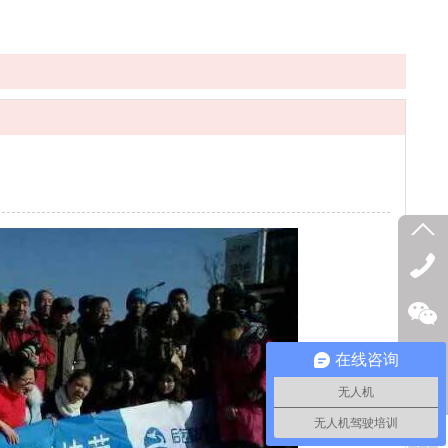
在线咨询
无人机
无人机驾驶培训