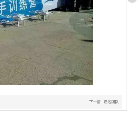
下一篇
启远团队