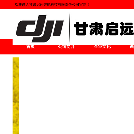
欢迎进入甘肃启远智能科技有限责任公司官网！
首页
公司简介
企业文化
新