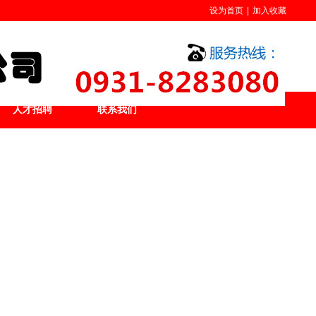
设为首页
|
加入收藏
人才招聘
联系我们