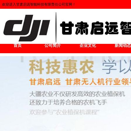
欢迎进入甘肃启远智能科技有限责任公司官网！
首页
公司简介
企业文化
新闻动态